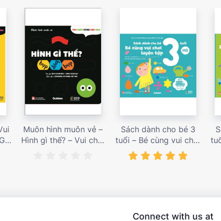
Vui
Muôn hình muôn vẻ –
Sách dành cho bé 3
S
 Giá
Hình gì thế? – Vui chơi
tuổi – Bé cùng vui chơi
tu
cùng hội họa – Giá bán
luyện tập – Sách vui
l
187,000 vnđ
chơi tương tác tăng
ch
niềm vui học tập – giá
l
bán 138,000 vnđ
Connect with us at