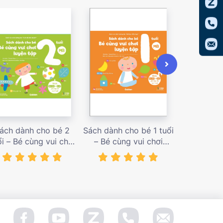
ách dành cho bé 2
Sách dành cho bé 1 tuổi
Sách dàn
ổi – Bé cùng vui chơi
– Bé cùng vui chơi
tuổi – Bé c
uyện tập – Sách vui
luyện tập – Sách vui
luyện tập
ơi tương tác Con đã
chơi tương tác Bé học
chơi tương
àm được! – giá bán
điều hay – giá bán
đầu khám p
138,000 vnđ
128,000 vnđ
98,0