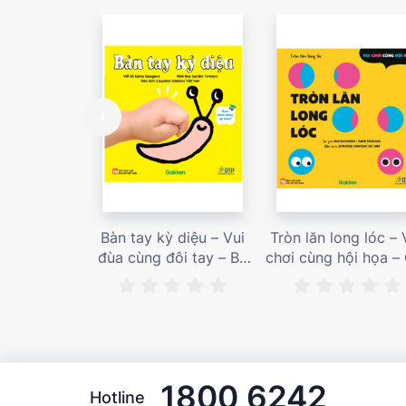
Bàn tay kỳ diệu – Vui
Tròn lăn long lóc – 
đùa cùng đôi tay – Bé
chơi cùng hội họa –
nhìn thấy gì nào? – Giá
bán 187,000 vnđ
bán 153,000 vnđ
1800 6242
Hotline