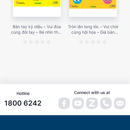
Bàn tay kỳ diệu – Vui đùa
Tròn lăn long lóc – Vui chơi
Mu
cùng đôi tay – Bé nhìn thấy
cùng hội họa – Giá bán
gì 
gì nào? – Giá bán 153,000
187,000 vnđ
họa
vnđ
Connect with us at
Hotline
1800 6242