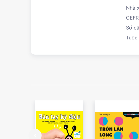
Nhà x
CEFR
Số cấ
Tuổi: