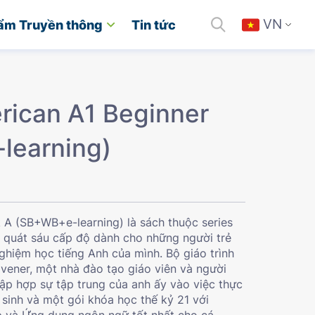
VN
ẩm Truyền thông
Tin tức
rican A1 Beginner
learning)
 A (SB+WB+e-learning) là sách thuộc series
g quát sáu cấp độ dành cho những người trẻ
ghiệm học tiếng Anh của mình. Bộ giáo trình
rivener, một nhà đào tạo giáo viên và người
 tập hợp sự tập trung của anh ấy vào việc thực
 sinh và một gói khóa học thế kỷ 21 với
p và Ứng dụng ngôn ngữ tốt nhất cho cá