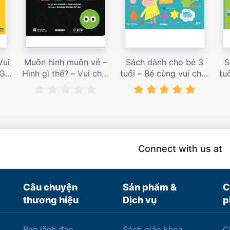
Vui
Muôn hình muôn vẻ –
Sách dành cho bé 3
S
 Giá
Hình gì thế? – Vui chơi
tuổi – Bé cùng vui chơi
tu
cùng hội họa – Giá bán
luyện tập – Sách vui
l
187,000 vnđ
chơi tương tác tăng
ch
niềm vui học tập – giá
l
bán 138,000 vnđ
Connect with us at
Câu chuyện
Sản phẩm &
C
thương hiệu
Dịch vụ
p
Ban lãnh đạo
Sách giáo khoa
C