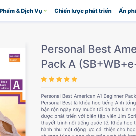
Phẩm & Dịch Vụ
Chiến lược phát triển
Ấn ph
Personal Best Ame
Pack A (SB+WB+e-
Personal Best American A1 Beginner Pack
Personal Best là khóa học tiếng Anh tổn
bận rộn ngày nay muốn tối đa hóa kinh n
được phát triển với biên tập viên Jim Sc
thuyết trình nổi tiếng quốc tế. Khóa học
hành như một động lực cải thiện cho học
chương trình video dựa trên web tích hợ