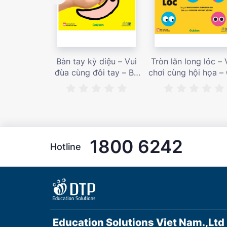
Bàn tay kỳ diệu – Vui
Tròn lăn long lóc – 
đùa cùng đôi tay – Bé
chơi cùng hội họa –
nhìn thấy gì nào? – Giá
bán 187,000 vnđ
bán 153,000 vnđ
1800 6242
Hotline
Education Solutions Viet Nam.,Ltd