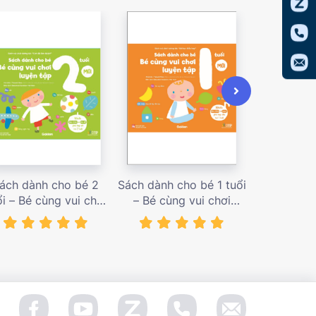
ách dành cho bé 2
Sách dành cho bé 1 tuổi
Sách dàn
ổi – Bé cùng vui chơi
– Bé cùng vui chơi
tuổi – Bé c
uyện tập – Sách vui
luyện tập – Sách vui
luyện tập
ơi tương tác Con đã
chơi tương tác Bé học
chơi tương
àm được! – giá bán
điều hay – giá bán
đầu khám p
138,000 vnđ
128,000 vnđ
98,0