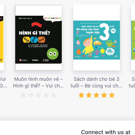
Vui
Muôn hình muôn vẻ –
Sách dành cho bé 3
S
 Giá
Hình gì thế? – Vui chơi
tuổi – Bé cùng vui chơi
tu
cùng hội họa – Giá bán
luyện tập – Sách vui
l
187,000 vnđ
chơi tương tác tăng
ch
niềm vui học tập – giá
l
bán 138,000 vnđ
Connect with us at