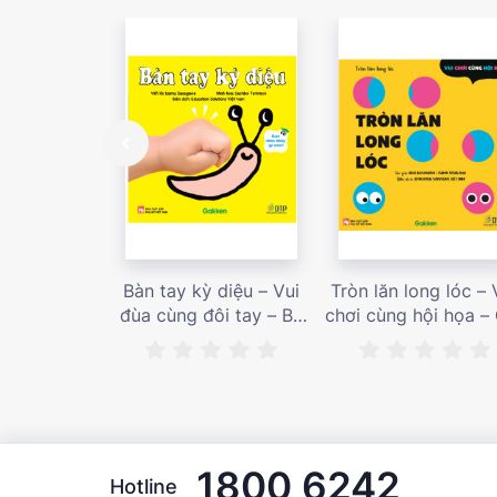
Bàn tay kỳ diệu – Vui
Tròn lăn long lóc – 
đùa cùng đôi tay – Bé
chơi cùng hội họa –
nhìn thấy gì nào? – Giá
bán 187,000 vnđ
bán 153,000 vnđ
1800 6242
Hotline