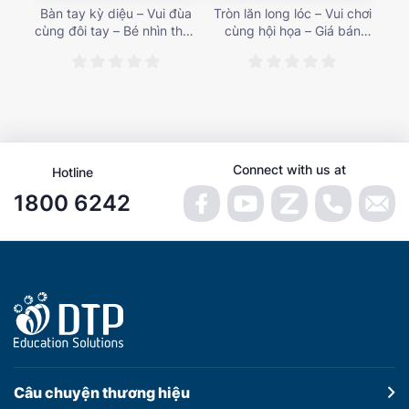
Bàn tay kỳ diệu – Vui đùa
Tròn lăn long lóc – Vui chơi
Mu
cùng đôi tay – Bé nhìn thấy
cùng hội họa – Giá bán
gì 
gì nào? – Giá bán 153,000
187,000 vnđ
họa
vnđ
Connect with us at
Hotline
1800 6242
Câu chuyện
thương hiệu