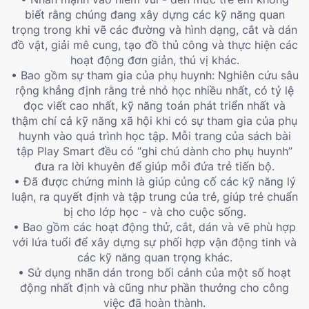
biết rằng chúng đang xây dựng các kỹ năng quan
trọng trong khi vẽ các đường và hình dạng, cắt và dán
đồ vật, giải mê cung, tạo đồ thủ công và thực hiện các
hoạt động đơn giản, thú vị khác.
• Bao gồm sự tham gia của phụ huynh: Nghiên cứu sâu
rộng khẳng định rằng trẻ nhỏ học nhiều nhất, có tỷ lệ
đọc viết cao nhất, kỹ năng toán phát triển nhất và
thậm chí cả kỹ năng xã hội khi có sự tham gia của phụ
huynh vào quá trình học tập. Mỗi trang của sách bài
tập Play Smart đều có “ghi chú dành cho phụ huynh”
đưa ra lời khuyên để giúp mỗi đứa trẻ tiến bộ.
• Đã được chứng minh là giúp củng cố các kỹ năng lý
luận, ra quyết định và tập trung của trẻ, giúp trẻ chuẩn
bị cho lớp học - và cho cuộc sống.
• Bao gồm các hoạt động thử, cắt, dán và vẽ phù hợp
với lứa tuổi để xây dựng sự phối hợp vận động tinh và
các kỹ năng quan trọng khác.
• Sử dụng nhãn dán trong bối cảnh của một số hoạt
động nhất định và cũng như phần thưởng cho công
việc đã hoàn thành.