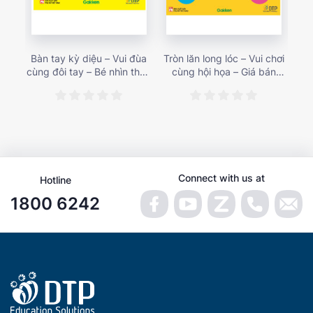
Bàn tay kỳ diệu – Vui đùa
Tròn lăn long lóc – Vui chơi
Mu
cùng đôi tay – Bé nhìn thấy
cùng hội họa – Giá bán
gì 
gì nào? – Giá bán 153,000
187,000 vnđ
họa
vnđ
Connect with us at
Hotline
1800 6242