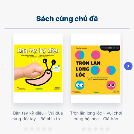
Sách cùng chủ đề
Bàn tay kỳ diệu – Vui đùa
Tròn lăn long lóc – Vui chơi
Mu
cùng đôi tay – Bé nhìn thấy
cùng hội họa – Giá bán
gì 
gì nào? – Giá bán 153,000
187,000 vnđ
họa
vnđ