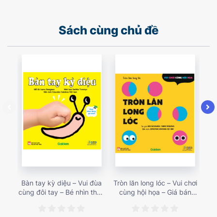
Sách cùng chủ đề
Bàn tay kỳ diệu – Vui đùa
Tròn lăn long lóc – Vui chơi
Mu
cùng đôi tay – Bé nhìn thấy
cùng hội họa – Giá bán
gì 
gì nào? – Giá bán 153,000
187,000 vnđ
họa
vnđ