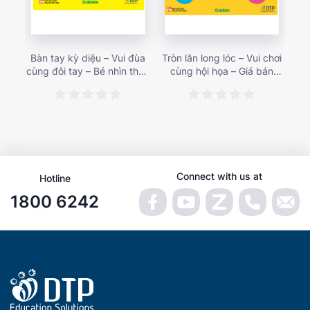
Bàn tay kỳ diệu – Vui đùa
Tròn lăn long lóc – Vui chơi
Mu
cùng đôi tay – Bé nhìn thấy
cùng hội họa – Giá bán
gì 
gì nào? – Giá bán 153,000
187,000 vnđ
họa
vnđ
Connect with us at
Hotline
1800 6242