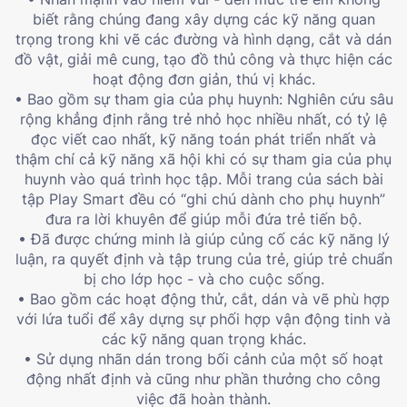
biết rằng chúng đang xây dựng các kỹ năng quan
trọng trong khi vẽ các đường và hình dạng, cắt và dán
đồ vật, giải mê cung, tạo đồ thủ công và thực hiện các
hoạt động đơn giản, thú vị khác.
• Bao gồm sự tham gia của phụ huynh: Nghiên cứu sâu
rộng khẳng định rằng trẻ nhỏ học nhiều nhất, có tỷ lệ
đọc viết cao nhất, kỹ năng toán phát triển nhất và
thậm chí cả kỹ năng xã hội khi có sự tham gia của phụ
huynh vào quá trình học tập. Mỗi trang của sách bài
tập Play Smart đều có “ghi chú dành cho phụ huynh”
đưa ra lời khuyên để giúp mỗi đứa trẻ tiến bộ.
• Đã được chứng minh là giúp củng cố các kỹ năng lý
luận, ra quyết định và tập trung của trẻ, giúp trẻ chuẩn
bị cho lớp học - và cho cuộc sống.
• Bao gồm các hoạt động thử, cắt, dán và vẽ phù hợp
với lứa tuổi để xây dựng sự phối hợp vận động tinh và
các kỹ năng quan trọng khác.
• Sử dụng nhãn dán trong bối cảnh của một số hoạt
động nhất định và cũng như phần thưởng cho công
việc đã hoàn thành.