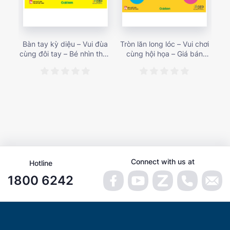
Bàn tay kỳ diệu – Vui đùa
Tròn lăn long lóc – Vui chơi
Mu
cùng đôi tay – Bé nhìn thấy
cùng hội họa – Giá bán
gì 
gì nào? – Giá bán 153,000
187,000 vnđ
họa
vnđ
Connect with us at
Hotline
1800 6242