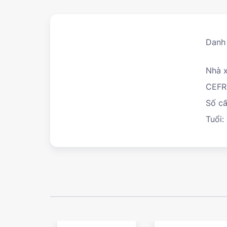
Danh
Nhà x
CEFR
Số cấ
Tuổi: