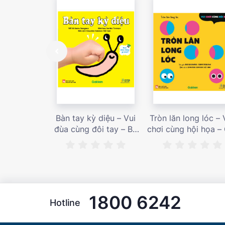
Bàn tay kỳ diệu – Vui
Tròn lăn long lóc – 
đùa cùng đôi tay – Bé
chơi cùng hội họa –
nhìn thấy gì nào? – Giá
bán 187,000 vnđ
bán 153,000 vnđ
1800 6242
Hotline