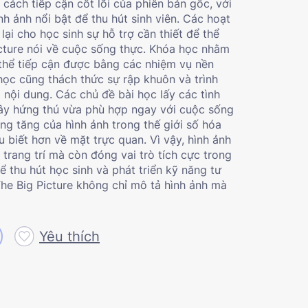
cách tiếp cận cốt lõi của phiên bản gốc, với
nh ảnh nổi bật để thu hút sinh viên. Các hoạt
i cho học sinh sự hỗ trợ cần thiết để thể
cture
nói về cuộc sống thực. Khóa học nhằm
thể tiếp cận được bằng các nhiệm vụ nền
học cũng thách thức sự rập khuôn và trình
 nội dung. Các chủ đề bài học lấy các tình
gây hứng thú vừa phù hợp ngay với cuộc sống
ng tăng của hình ảnh trong thế giới số hóa
u biết hơn về mặt trực quan. Vì vậy, hình ảnh
trang trí mà còn đóng vai trò tích cực trong
 thu hút học sinh và phát triển kỹ năng tư
he Big Picture không chỉ mô tả hình ảnh mà
Yêu thích