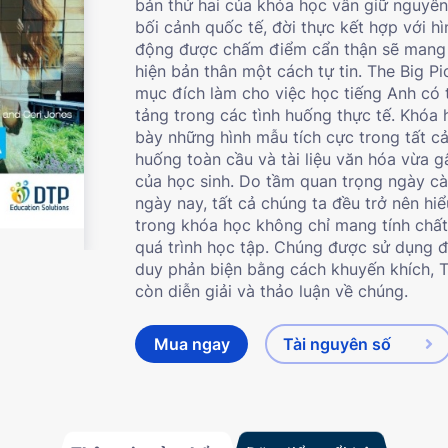
bản thứ hai của khóa học vẫn giữ nguyên 
bối cảnh quốc tế, đời thực kết hợp với hì
động được chấm điểm cẩn thận sẽ mang lạ
hiện bản thân một cách tự tin.
The Big Pi
mục đích làm cho việc học tiếng Anh có 
tảng trong các tình huống thực tế. Khóa 
bày những hình mẫu tích cực trong tất cả
huống toàn cầu và tài liệu văn hóa vừa 
của học sinh. Do tầm quan trọng ngày cà
ngày nay, tất cả chúng ta đều trở nên hiể
trong khóa học không chỉ mang tính chất 
quá trình học tập. Chúng được sử dụng để
duy phản biện bằng cách khuyến khích, T
còn diễn giải và thảo luận về chúng.
Mua ngay
Tài nguyên số