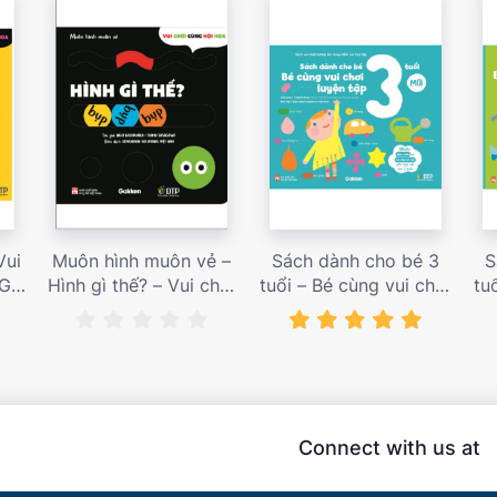
Vui
Muôn hình muôn vẻ –
Sách dành cho bé 3
S
 Giá
Hình gì thế? – Vui chơi
tuổi – Bé cùng vui chơi
tu
cùng hội họa – Giá bán
luyện tập – Sách vui
l
187,000 vnđ
chơi tương tác tăng
ch
niềm vui học tập – giá
l
bán 138,000 vnđ
Connect with us at