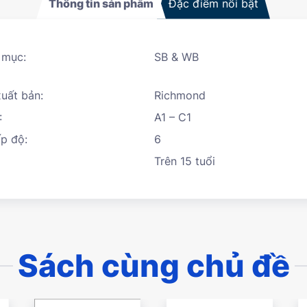
Thông tin sản phẩm
Đặc điểm nổi bật
 mục:
SB & WB
uất bản:
Richmond
:
A1 – C1
p độ:
6
Trên 15 tuổi
Sách cùng chủ đề