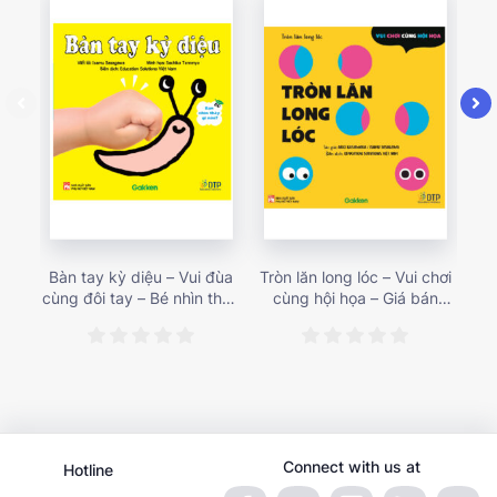
Bàn tay kỳ diệu – Vui đùa
Tròn lăn long lóc – Vui chơi
Mu
cùng đôi tay – Bé nhìn thấy
cùng hội họa – Giá bán
gì 
gì nào? – Giá bán 153,000
187,000 vnđ
họa
vnđ
Connect with us at
Hotline