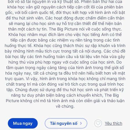
bởi vô số tài nguyên in và kỹ thuật số. Phiên bản thứ hai của
khóa học vẫn giữ nguyên cách tiếp cận cốt lõi của phiên bản
gốc, với bối cảnh quốc tế, đời thực kết hợp với hình ảnh nổi bật
để thu hút sinh viên. Các hoạt động được chấm điểm cẩn thận
sẽ mang lại cho học sinh sự hỗ trợ cần thiết để thể hiện bản
thân một cách tự tin.
The Big Picture
nói về cuộc sống thực.
Khóa học nhằm mục đích làm cho việc học tiếng Anh có thể
tiếp cận được bằng các nhiệm vụ nền tảng trong các tình
huống thực tế. Khóa học cũng thách thức sự rập khuôn và trình
bày những hình mẫu tích cực trong tất cả nội dung. Các chủ đề
bài học lấy các tình huống toàn cầu và tài liệu văn hóa vừa gây
hứng thú vừa phù hợp ngay với cuộc sống của học sinh. Do
tầm quan trọng ngày càng tăng của hình ảnh trong thế giới số
hóa ngày nay, tất cả chúng ta đều trở nên hiểu biết hơn về mặt
trực quan. Vì vậy, hình ảnh trong khóa học không chỉ mang tính
chất trang trí mà còn đóng vai trò tích cực trong quá trình học
tập. Chúng được sử dụng để thu hút học sinh và phát triển kỹ
năng tư duy phản biện bằng cách khuyến khích, The Big
Picture không chỉ mô tả hình ảnh mà còn diễn giải và thảo luận
về chúng.
Mua ngay
Tài nguyên số
Yêu thích