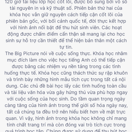
120 giờ tài liệu lớp học cốt lõi, được bổ sung bởi vô số
tài nguyên in và kỹ thuật số. Phiên bản thứ hai của
khóa học vẫn giữ nguyên cách tiếp cận cốt lõi của
phiên bản gốc, với bối cảnh quốc tế, đời thực kết hợp
với hình ảnh nổi bật để thu hút sinh viên. Các hoạt
động được chấm điểm cẩn thận sẽ mang lại cho học
sinh sự hỗ trợ cần thiết để thể hiện bản thân một cách
tự tin.
The Big Picture nói về cuộc sống thực. Khóa học nhằm
mục đích làm cho việc học tiếng Anh có thể tiếp cận
được bằng các nhiệm vụ nền tảng trong các tình
huống thực tế. Khóa học cũng thách thức sự rập khuôn
và trình bày những hình mẫu tích cực trong tất cả nội
dung. Các chủ đề bài học lấy các tình huống toàn cầu
và tài liệu văn hóa vừa gây hứng thú vừa phù hợp ngay
với cuộc sống của học sinh. Do tầm quan trọng ngày
càng tăng của hình ảnh trong thế giới số hóa ngày nay,
tất cả chúng ta đều trở nên hiểu biết hơn về mặt trực
quan. Vì vậy, hình ảnh trong khóa học không chỉ mang
tính chất trang trí mà còn đóng vai trò tích cực trong
quá trình học tập. Chúng được sử dụng để thu hút học