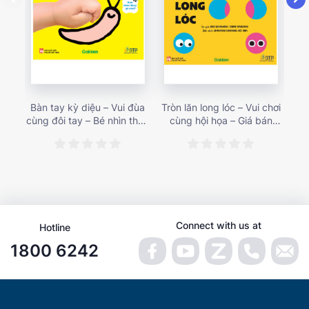
Bàn tay kỳ diệu – Vui đùa
Tròn lăn long lóc – Vui chơi
Mu
cùng đôi tay – Bé nhìn thấy
cùng hội họa – Giá bán
gì 
gì nào? – Giá bán 153,000
187,000 vnđ
họa
vnđ
Connect with us at
Hotline
1800 6242