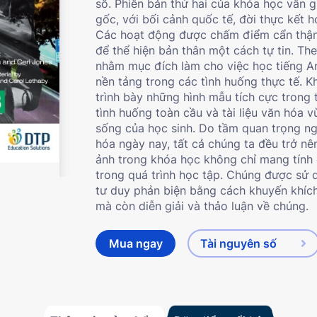
số. Phiên bản thứ hai của khóa học vẫn g
gốc, với bối cảnh quốc tế, đời thực kết h
Các hoạt động được chấm điểm cẩn thận s
để thể hiện bản thân một cách tự tin.
The
nhằm mục đích làm cho việc học tiếng A
nền tảng trong các tình huống thực tế. 
trình bày những hình mẫu tích cực trong 
tình huống toàn cầu và tài liệu văn hóa
sống của học sinh. Do tầm quan trọng ng
hóa ngày nay, tất cả chúng ta đều trở nên
ảnh trong khóa học không chỉ mang tính c
trong quá trình học tập. Chúng được sử d
tư duy phản biện bằng cách khuyến khích
mà còn diễn giải và thảo luận về chúng.
Mua ngay
Tài nguyên số