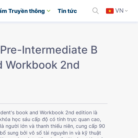
VN
ẩm Truyền thông
Tin tức
 Pre-Intermediate B
nd Workbook 2nd
tudent's book and Workbook 2nd edition là
 khóa học sáu cấp độ có tính trực quan cao,
là người lớn và thanh thiếu niên, cung cấp 90
c bổ sung bởi vô số tài nguyên in và kỹ thuật