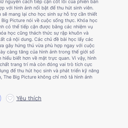
iữ nguyên cách tiếp cận cốt lõi của phiên bản
ợp với hình ảnh nổi bật để thu hút sinh viên.
ẽ mang lại cho học sinh sự hỗ trợ cần thiết
 Big Picture
nói về cuộc sống thực. Khóa học
nh có thể tiếp cận được bằng các nhiệm vụ
Khóa học cũng thách thức sự rập khuôn và
tất cả nội dung. Các chủ đề bài học lấy các
 vừa gây hứng thú vừa phù hợp ngay với cuộc
ày càng tăng của hình ảnh trong thế giới số
 hiểu biết hơn về mặt trực quan. Vì vậy, hình
hất trang trí mà còn đóng vai trò tích cực
ụng để thu hút học sinh và phát triển kỹ năng
, The Big Picture không chỉ mô tả hình ảnh
Yêu thích