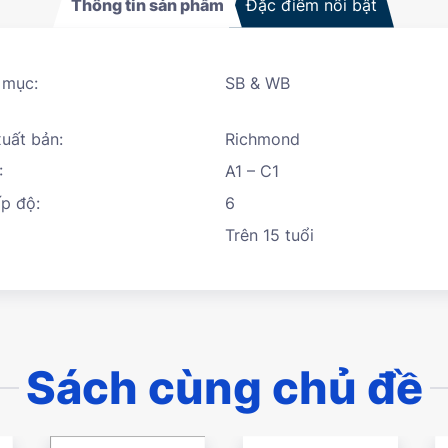
Thông tin sản phẩm
Đặc điểm nổi bật
 mục:
SB & WB
uất bản:
Richmond
:
A1 – C1
p độ:
6
Trên 15 tuổi
Sách cùng chủ đề