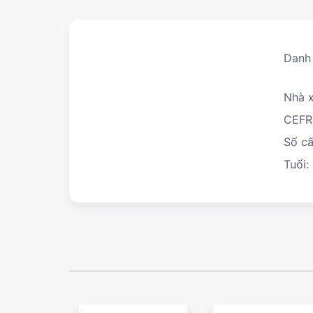
Danh
Nhà x
CEFR
Số cấ
Tuổi: