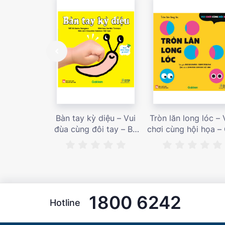
Bàn tay kỳ diệu – Vui
Tròn lăn long lóc – 
đùa cùng đôi tay – Bé
chơi cùng hội họa –
nhìn thấy gì nào? – Giá
bán 187,000 vnđ
bán 153,000 vnđ
1800 6242
Hotline