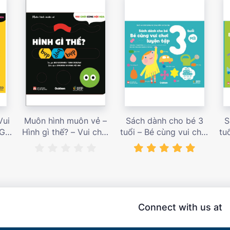
Vui
Muôn hình muôn vẻ –
Sách dành cho bé 3
S
 Giá
Hình gì thế? – Vui chơi
tuổi – Bé cùng vui chơi
tu
cùng hội họa – Giá bán
luyện tập – Sách vui
l
187,000 vnđ
chơi tương tác tăng
ch
niềm vui học tập – giá
l
bán 138,000 vnđ
Connect with us at