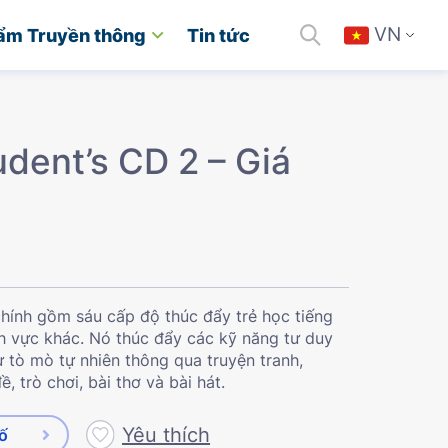
VN
ẩm Truyền thông
Tin tức
dent’s CD 2 – Giá
chính gồm sáu cấp độ thúc đẩy trẻ học tiếng
ĩnh vực khác. Nó thúc đẩy các kỹ năng tư duy
ự tò mò tự nhiên thông qua truyện tranh,
, trò chơi, bài thơ và bài hát.
Yêu thích
số