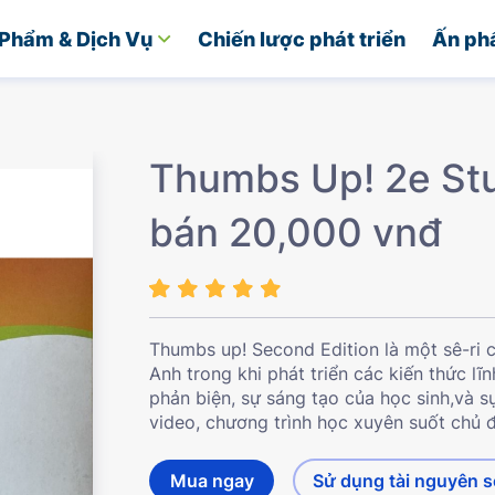
Phẩm & Dịch Vụ
Chiến lược phát triển
Ấn ph
Thumbs Up! 2e Stu
bán 20,000 vnđ
Thumbs up! Second Edition là một sê-ri 
Anh trong khi phát triển các kiến thức l
phản biện, sự sáng tạo của học sinh,và s
video, chương trình học xuyên suốt chủ đề
Mua ngay
Sử dụng tài nguyên 