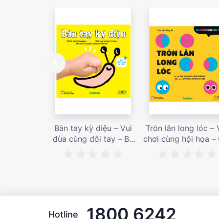
Bàn tay kỳ diệu – Vui
Tròn lăn long lóc – 
đùa cùng đôi tay – Bé
chơi cùng hội họa –
nhìn thấy gì nào? – Giá
bán 187,000 vnđ
bán 153,000 vnđ
1800 6242
Hotline