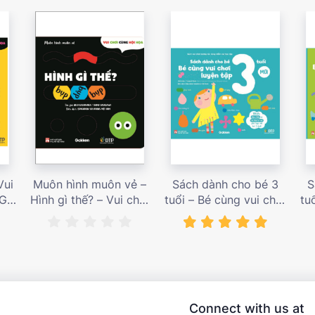
Vui
Muôn hình muôn vẻ –
Sách dành cho bé 3
S
 Giá
Hình gì thế? – Vui chơi
tuổi – Bé cùng vui chơi
tu
cùng hội họa – Giá bán
luyện tập – Sách vui
l
187,000 vnđ
chơi tương tác tăng
ch
niềm vui học tập – giá
l
bán 138,000 vnđ
Connect with us at