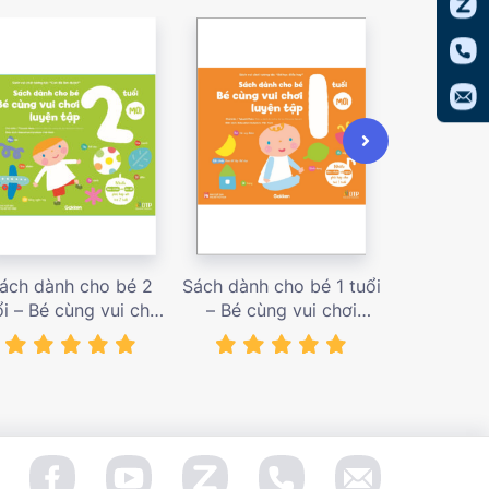
ách dành cho bé 2
Sách dành cho bé 1 tuổi
Sách dàn
ổi – Bé cùng vui chơi
– Bé cùng vui chơi
tuổi – Bé c
uyện tập – Sách vui
luyện tập – Sách vui
luyện tập
ơi tương tác Con đã
chơi tương tác Bé học
chơi tương
àm được! – giá bán
điều hay – giá bán
đầu khám p
138,000 vnđ
128,000 vnđ
98,0