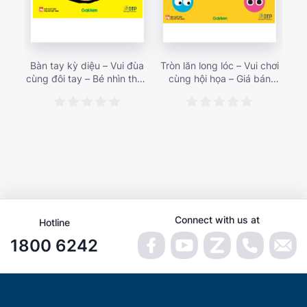
Bàn tay kỳ diệu – Vui đùa
Tròn lăn long lóc – Vui chơi
Mu
cùng đôi tay – Bé nhìn thấy
cùng hội họa – Giá bán
gì 
gì nào? – Giá bán 153,000
187,000 vnđ
họa
vnđ
Connect with us at
Hotline
1800 6242