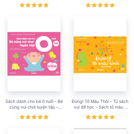
Sách vui chơi tương tác Con
Sách vui chơi tương tác Bé
đã làm được! – giá bán
học điều hay – giá bán
138,000 vnđ
128,000 vnđ
Sách dành cho bé 0 tuổi – Bé
Đùng! Tô Màu Thôi – Tủ sách
cùng vui chơi luyện tập –
vui để học – Sách tô màu –
Sách vui chơi tương tác Bé
Dòng sách cầm tay – Giá bán
bước đầu khám phá – giá bán
68,000 vnđ
98,000 vnđ