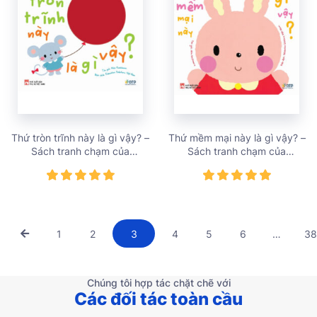
Thứ tròn trĩnh này là gì vậy? –
Thứ mềm mại này là gì vậy? –
Sách tranh chạm của
Sách tranh chạm của
Arakawa Shizue (mới) – giá
Arakawa Shizue (mới) – giá
bán 151,000 vnđ
bán 166,000 vnđ
1
2
3
4
5
6
…
38
Chúng tôi hợp tác chặt chẽ với
Các đối tác toàn cầu