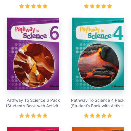
Giá bán 138,000 vnđ
vnđ
Pathway To Science 6 Pack
Pathway To Science 4 Pack
(Student’s Book with Activity
(Student’s Book with Activity
Cards) – Giá bán 419,000
Cards) – Giá bán 419,000
vnđ
vnđ