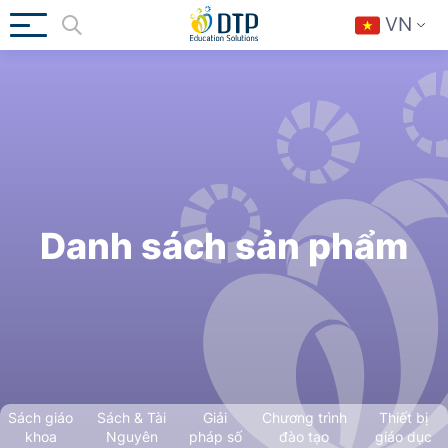
VN
Danh sách sản phẩm
Sách giáo
Sách & Tài
Giải
Chương trình
Thiết bị
khoa
Nguyên
pháp số
đào tạo
giáo dục