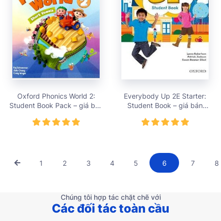
Oxford Phonics World 2:
Everybody Up 2E Starter:
Student Book Pack – giá bán
Student Book – giá bán
396,000 vnđ
328,000 vnđ
1
2
3
4
5
6
7
8
Chúng tôi hợp tác chặt chẽ với
Các đối tác toàn cầu