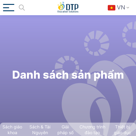
VN
Danh sách sản phẩm
Sách giáo
Sách & Tài
Giải
Chương trình
Thiết bị
khoa
Nguyên
pháp số
đào tạo
giáo dục