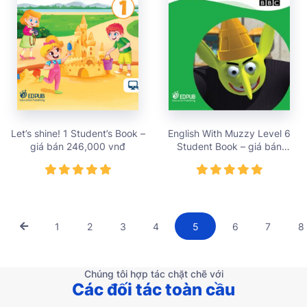
Let’s shine! 1 Student’s Book –
English With Muzzy Level 6
giá bán 246,000 vnđ
Student Book – giá bán
195,000 vnđ
1
2
3
4
5
6
7
8
Chúng tôi hợp tác chặt chẽ với
Các đối tác toàn cầu