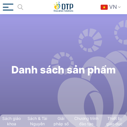
VN
Danh sách sản phẩm
Sách giáo
Sách & Tài
Giải
Chương trình
Thiết bị
khoa
Nguyên
pháp số
đào tạo
giáo dục