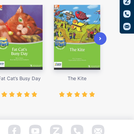
Fat Cat’s Busy Day
The Kite
The B