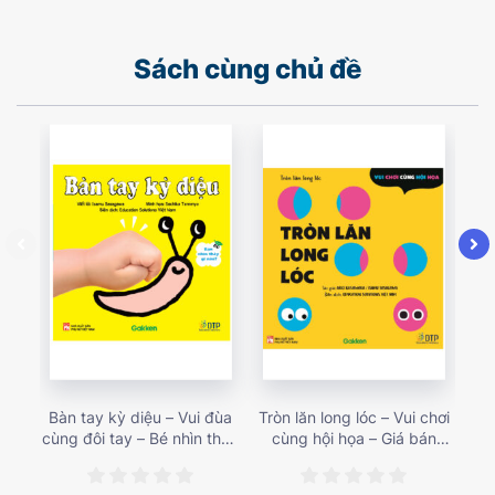
Sách cùng chủ đề
Bàn tay kỳ diệu – Vui đùa
Tròn lăn long lóc – Vui chơi
Mu
cùng đôi tay – Bé nhìn thấy
cùng hội họa – Giá bán
gì 
gì nào? – Giá bán 153,000
187,000 vnđ
họa
vnđ