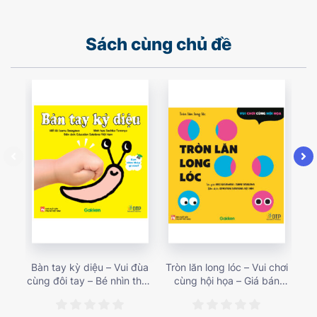
Sách cùng chủ đề
Bàn tay kỳ diệu – Vui đùa
Tròn lăn long lóc – Vui chơi
Mu
cùng đôi tay – Bé nhìn thấy
cùng hội họa – Giá bán
gì 
gì nào? – Giá bán 153,000
187,000 vnđ
họa
vnđ