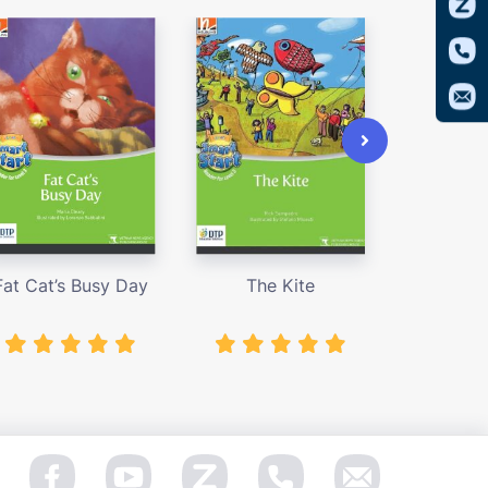
Fat Cat’s Busy Day
The Kite
The B