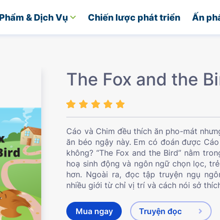
Phẩm & Dịch Vụ
Chiến lược phát triển
Ấn ph
The Fox and the Bi
Cáo và Chim đều thích ăn pho-mát nhưng
ăn béo ngậy này. Em có đoán được Cáo
không? “The Fox and the Bird” nằm trong
hoạ sinh động và ngôn ngữ chọn lọc, trẻ 
hơn. Ngoài ra, đọc tập truyện ngụ ngô
nhiều giới từ chỉ vị trí và cách nói sở thí
Mua ngay
Truyện đọc