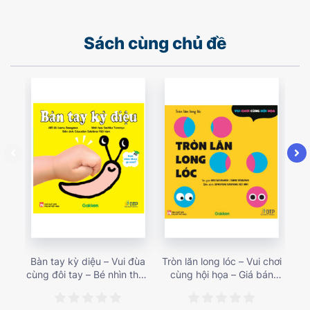
Sách cùng chủ đề
Bàn tay kỳ diệu – Vui đùa
Tròn lăn long lóc – Vui chơi
Mu
cùng đôi tay – Bé nhìn thấy
cùng hội họa – Giá bán
gì 
gì nào? – Giá bán 153,000
187,000 vnđ
họa
vnđ